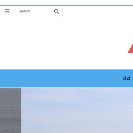
낚시용품, 낚시의류, 모자, 장갑, 가방, 낚시케이스, 낚시소품, 계류낚시용품, 개발 생산
장갑