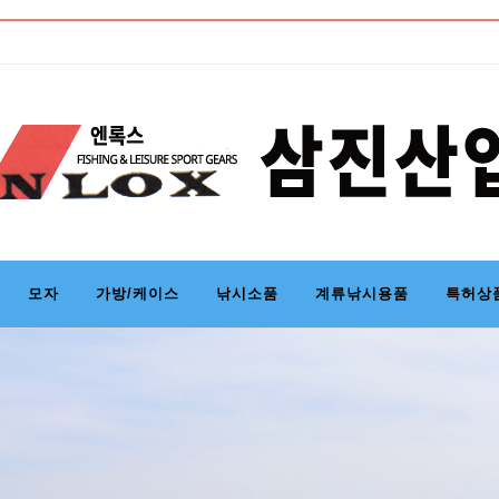
 업체
모자
가방/케이스
낚시소품
계류낚시용품
특허상