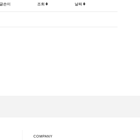
글쓴이
조회
날짜
COMPANY