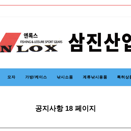
 업체
모자
가방/케이스
낚시소품
계류낚시용품
특허상
공지사항 18 페이지