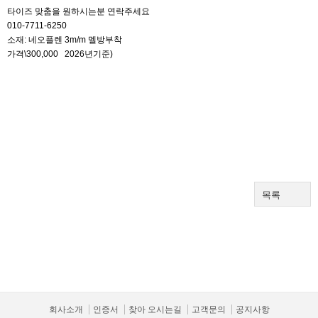
​타이즈 맞춤을 원하시는분 연락주세요
010-7711-6250
소재: 네오플렌 3m/m 멜방부착
가격\300,000 2026년기준)
목록
회사소개
인증서
찾아 오시는길
고객문의
공지사항